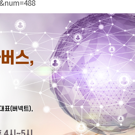
=&num=488