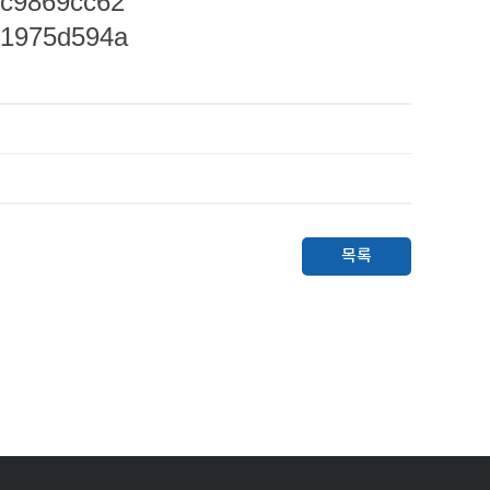
2c9869cc62
f1975d594a
목록