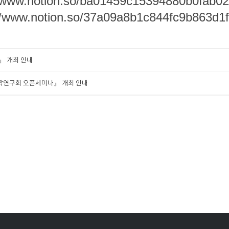
www.notion.so/ba01459c15394880b0fab0
/
www.notion.so/37a09a8b1c844fc9b863d1
스』 개최 안내
R산학연구회 오픈세미나』 개최 안내