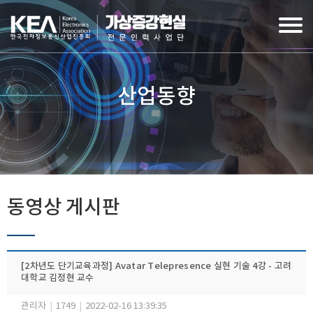
산업동향
동영상 게시판
[2차년도 단기교육과정] Avatar Telepresence 실현 기술 4강 - 고려
대학교 김정현 교수
관리자
|
1749
|
2022-02-16 13:39:35